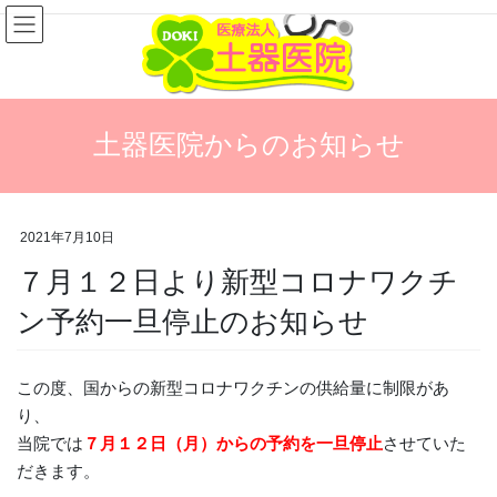
コ
ナ
ン
ビ
テ
ゲ
ン
ー
ツ
シ
に
ョ
土器医院からのお知らせ
移
ン
動
に
移
動
2021年7月10日
７月１２日より新型コロナワクチ
ン予約一旦停止のお知らせ
この度、国からの新型コロナワクチンの供給量に制限があ
り、
当院では
７月１２日（月）からの予約を一旦停止
させていた
だきます。