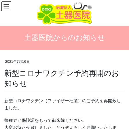
コ
ナ
ン
ビ
テ
ゲ
ン
ー
ツ
シ
に
ョ
土器医院からのお知らせ
移
ン
動
に
移
動
2021年7月16日
新型コロナワクチン予約再開のお
知らせ
新型コロナワクチン（ファイザー社製）のご予約を再開致し
ました。
接種券と保険証をもって御来院ください。
大変お待たせ致しました、どうぞよろしくお願いいたしま