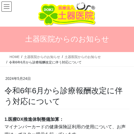
コ
ナ
ン
ビ
テ
ゲ
ン
ー
ツ
シ
に
ョ
土器医院からのお知らせ
移
ン
動
に
移
HOME
土器医院からのお知らせ
土器医院からのお知らせ
動
令和6年6月から診療報酬改定に伴う対応について
2024年5月24日
令和6年6月から診療報酬改定に伴
う対応について
1.医療DX推進体制整備加算：
マイナンバーカードの健康保険証利用の使用について、お声