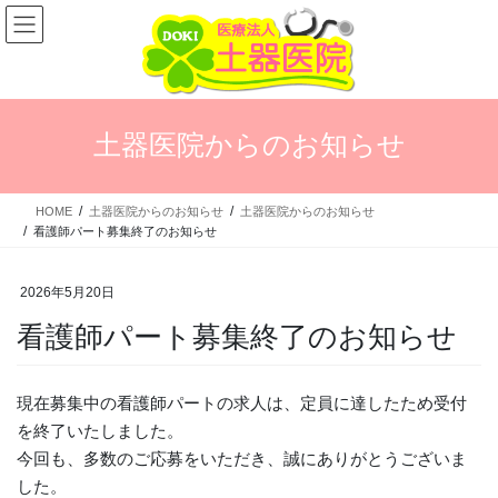
コ
ナ
ン
ビ
テ
ゲ
ン
ー
ツ
シ
に
ョ
土器医院からのお知らせ
移
ン
動
に
移
HOME
土器医院からのお知らせ
土器医院からのお知らせ
動
看護師パート募集終了のお知らせ
2026年5月20日
看護師パート募集終了のお知らせ
現在募集中の看護師パートの求人は、定員に達したため受付
を終了いたしました。
今回も、多数のご応募をいただき、誠にありがとうございま
した。